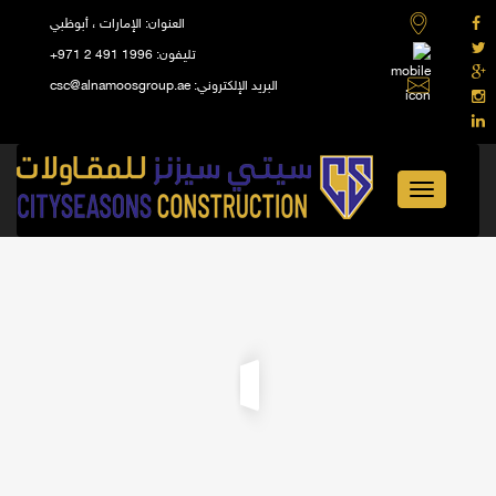
العنوان:
الإمارات ، أبوظبي
تليفون:
+971 2 491 1996
البريد الإلكتروني:
csc@alnamoosgroup.ae
Toggle
navigation